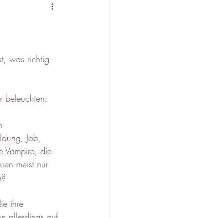
, was richtig 
r beleuchten.
n 
ldung, Job, 
e Vampire, die 
uen meist nur 
m?
e ihre 
n allerdings auf 