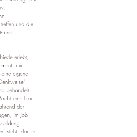
v, 
nn 
reffen und die 
t- und 
hiede erlebt, 
ment, mir 
 eine eigene 
Denkweise“ 
nd behandelt 
acht eine Frau 
während der 
agen, im Job 
sbildung 
“ steht, darf er 