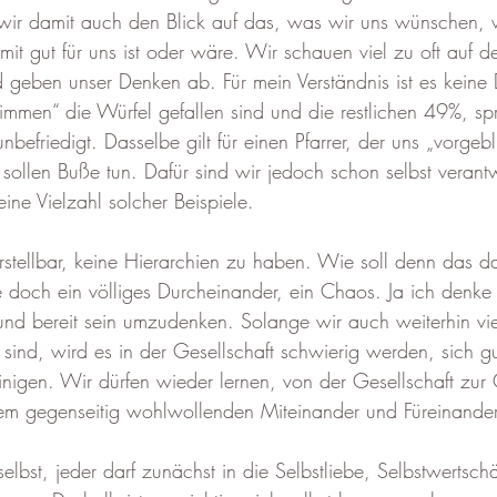
n wir damit auch den Blick auf das, was wir uns wünschen,
t gut für uns ist oder wäre. Wir schauen viel zu oft auf d
d geben unser Denken ab. Für mein Verständnis ist es keine
mmen“ die Würfel gefallen sind und die restlichen 49%, sp
unbefriedigt. Dasselbe gilt für einen Pfarrer, der uns „vorgeb
sollen Buße tun. Dafür sind wir jedoch schon selbst verantw
ine Vielzahl solcher Beispiele.
orstellbar, keine Hierarchien zu haben. Wie soll denn das d
e doch ein völliges Durcheinander, ein Chaos. Ja ich denke
 und bereit sein umzudenken. Solange wir auch weiterhin vie
sind, wird es in der Gesellschaft schwierig werden, sich gu
nigen. Wir dürfen wieder lernen, von der Gesellschaft zur
em gegenseitig wohlwollenden Miteinander und Füreinander
elbst, jeder darf zunächst in die Selbstliebe, Selbstwertsch