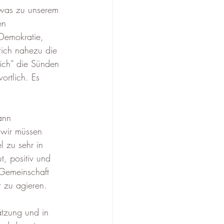
 was zu unserem 
en 
 Demokratie, 
rich nahezu die 
lich“ die Sünden 
ortlich. Es 
ann 
 wir müssen 
l zu sehr in 
t, positiv und 
 Gemeinschaft 
 zu agieren. 
ätzung und in 