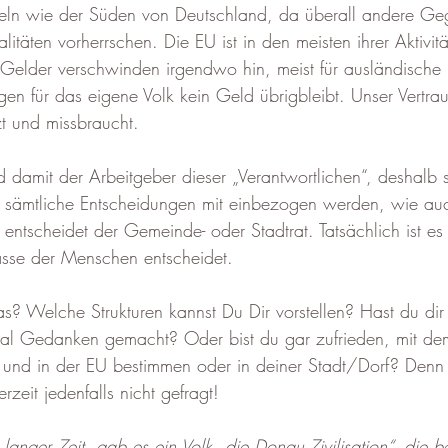
ln wie der Süden von Deutschland, da überall andere
Geg
litäten vorherrschen. Die EU ist in den meisten ihrer Aktivit
e Gelder verschwinden irgendwo hin, meist für ausländische
en für das eigene Volk kein Geld übrigbleibt. Unser Vertr
t und missbraucht.  
 damit der Arbeitgeber dieser „Verantwortlichen“, deshalb s
n sämtliche Entscheidungen mit einbezogen werden, wie auc
entscheidet der Gemeinde- oder Stadtrat. Tatsächlich ist es
sse der Menschen entscheidet.
s? Welche Strukturen kannst Du Dir vorstellen? Hast du dir
al Gedanken gemacht? Oder bist du gar zufrieden, mit de
g und in der EU bestimmen oder in deiner Stadt/Dorf? Denn
zeit jedenfalls nicht gefragt!
anger Zeit, gab es ein Volk „die Donau Zivilisation“, die be