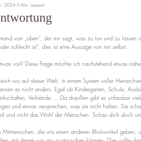
an. 2024
5 Min. Lesezeit
antwortung
mand von „oben“, der mir sagt, was zu tun und zu lassen ist
der schlecht ist“, dies ist eine Aussage von mir selbst. 
twas vor? Diese Frage möchte ich nachstehend etwas nähe
leich wo auf dieser Welt, in einem System voller Hierarchie
nnen es nicht anders. Egal ob Kindergarten, Schule, Ausbi
rkschaften, Verbände…. Da draußen gibt es unfassbar viel
gen und etwas versprechen, was sie nicht halten. Sie scha
rteil und nicht das Wohl der Menschen. Schau dich doch u
 Mitmenschen, die uns einen anderen Blickwinkel geben, di
ilen, mit denen wir uns austauschen können. Dies sollte dan