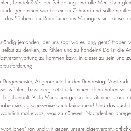
ühlen, handeln? Vor der Schöpfung sind alle Menschen glei
 Grunde genommen wie bei einem Zahnrad und sollte nahtlos
ne das Säubern der Büroräume des Managers sind diese auf
tändig jemanden, der uns sagt wo es lang geht? Haben wir
elbst zu denken, zu fühlen und zu handeln? Da ist die Ant
lbstverantwortung zu kommen bzw. in dieser zu sein und zu
erausforderung.
Bürgermeister, Abgeordnete für den Bundestag, Vorstände f
 usw. wählen, bzw. vorgesetzt bekommen, dann haben wir un
ich gehandelt. Viele Menschen geben ihre Stimme ja auch i
haben sie logischerweise auch keine mehr! Und das auch 
st wahrlich mal etwas, was zu näherem Nachdenken anregen
twortlichen“ ran und wir geben unsere Eigenverantwortlichke