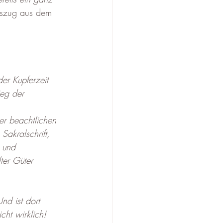
Auszug aus dem 
er Kupferzeit 
ieg der 
er beachtlichen 
akralschrift, 
 und 
ter Güter 
d ist dort 
ht wirklich!