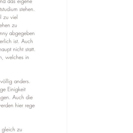
und das eigene 
tstudium stehen. 
 zu viel 
gehen zu 
anny abgegeben 
rlich ist. Auch 
aupt nicht statt. 
m, welches in 
völlig anders. 
e Einigkeit 
ngen. Auch die 
werden hier rege 
 gleich zu 