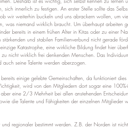
men. Deshalb ist es wichtig, sich selbst kennen zu lernen 
 sich innerlich zu festigen. An erster Stelle sollte das Selbs
 ob wir weiterhin buckeln und uns abrackern wollen, um viel
en, was niemand wirklich braucht. Um überhaupt arbeiten 
der bereits in einem frühen Alter in
Kitas oder zu einer N
 stärkenden und stabilen Familienverbund nicht gerade förde
einzige Katastrophe, eine wirkliche Bildung findet hier überh
zu nicht wirklich frei denkenden Menschen. Das Individuu
nd auch seine Talente werden aberzogen. 
ereits einige gelebte Gemeinschaften, da funktioniert dies 
htigkeit, wird von den Mitgliedern dort sogar eine 100%-ig
t aber eine 2/3 Mehrheit bei allen anstehenden Entscheidu
owie die Talente und Fähigkeiten der einzelnen Mitglieder 
ler und regionaler bestimmt werden. Z.B. der Norden ist nicht