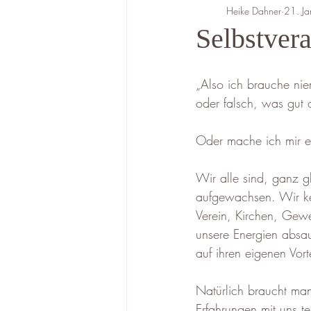
Heike Dahner
21. J
Selbstver
„Also ich brauche nie
oder falsch, was gut o
Oder mache ich mir e
Wir alle sind, ganz g
aufgewachsen. Wir ke
Verein, Kirchen, Gewe
unsere Energien absau
auf ihren eigenen Vo
Natürlich braucht man
Erfahrungen mit uns te