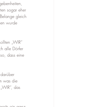
ebenheiten, 
äten sogar eher 
 Belange gleich 
auen wurde 
ollten „WIR“ 
h alle Dörfer 
 so, dass eine 
 darüber 
m was die 
 „WIR“, das 
reits ein ganz 