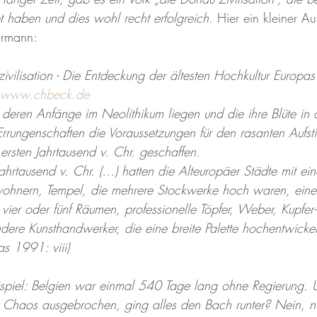
 haben und dies wohl recht erfolgreich
. Hier ein kleiner 
rmann: 
vilisation - Die Entdeckung der ältesten Hochkultur Europas
www.chbeck.de
 deren Anfänge im Neolithikum liegen und die ihre Blüte in d
 Errungenschaften die Voraussetzungen für den rasanten Aufst
 ersten Jahrtausend v. Chr. geschaffen.
ahrtausend v. Chr. (…) hatten die Alteuropäer Städte mit ein
ohnern, Tempel, die mehrere Stockwerke hoch waren, eine S
vier oder fünf Räumen, professionelle Töpfer, Weber, Kupfer-
re Kunsthandwerker, die eine breite Palette hochentwickel
s 1991: viii)
piel: Belgien war einmal 540 Tage lang ohne Regierung. Un
Chaos ausgebrochen, ging alles den Bach runter? Nein, nic