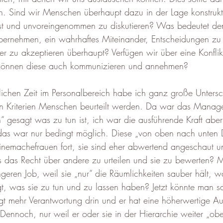
 Sind wir Menschen überhaupt dazu in der Lage konstrukti
t und unvoreingenommen zu diskutieren? Was bedeutet de
ernehmen, ein wahrhaftes Miteinander, Entscheidungen zu t
r zu akzeptieren überhaupt? Verfügen wir über eine Konflik
nd können diese auch kommunizieren und annehmen?
lichen Zeit im Personalbereich habe ich ganz große Untersc
 Kriterien Menschen beurteilt werden. Da war das Manage
 gesagt was zu tun ist, ich war die ausführende Kraft aber
as war nur bedingt möglich. Diese „von oben nach unten 
einemachefrauen fort, sie sind eher abwertend angeschaut u
 das Recht über andere zu urteilen und sie zu bewerten? M
ngeren Job, weil sie „nur“ die Räumlichkeiten sauber hält, 
, was sie zu tun und zu lassen haben? Jetzt könnte man s
t mehr Verantwortung drin und er hat eine höherwertige Au
Dennoch, nur weil er oder sie in der Hierarchie weiter „oben