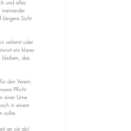
ch und alles 
 ineinander 
 längere Sicht 
 verlernt oder 
wort ein klares 
 bleiben, das 
ür den Verein, 
sere Pflicht 
n einer Urne 
noch in einem 
 sollte. 
it an sie ab!  