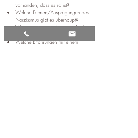
vorhanden, dass es so ist?
Welche Formen/Ausprägungen des 
Narzissmus gibt es überhaupt?
Was macht es mit dir, wenn du das 
hörst?
Welche Erfahrungen mit einem 
Narzissten als Partner
werden 
gemacht?
Wo siehst du dich gerade?
Welche neuen Wege oder Auswege
gibt es?
Schaffe ich das alleine?
Und zum Schluss habe ich noch 
eine stärkende Botschaft für dich
Hier kannst du dich für den Vortrag 
anmelden: 
Vortrag und Austausch - 
Narzissmus in der Partnerschaft | 