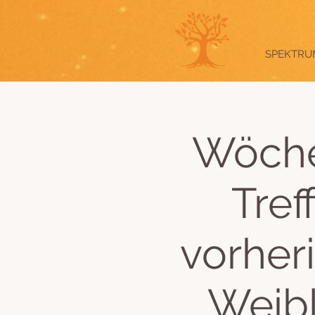
SPEKTRU
Wöche
Tref
vorher
Weibl