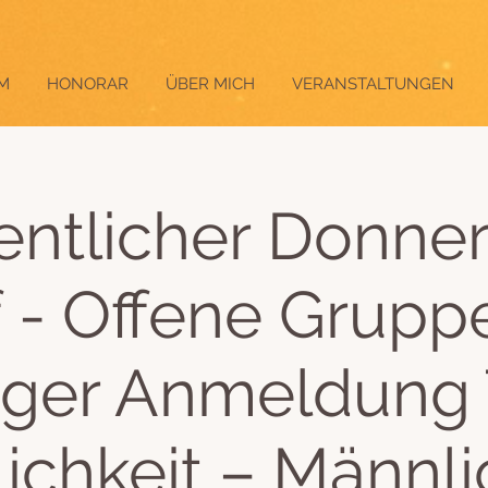
M
HONORAR
ÜBER MICH
VERANSTALTUNGEN
ntlicher Donner
f - Offene Grupp
iger Anmeldung
ichkeit – Männli