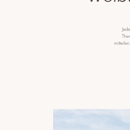
Jede
Them
mitteile