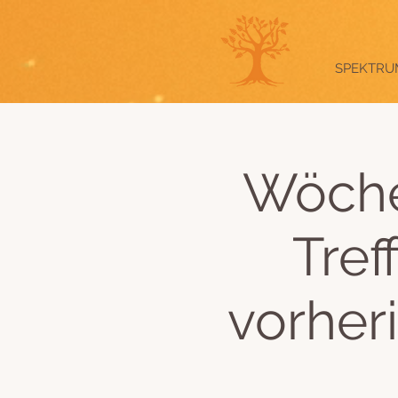
SPEKTRU
Wöche
Tref
vorher