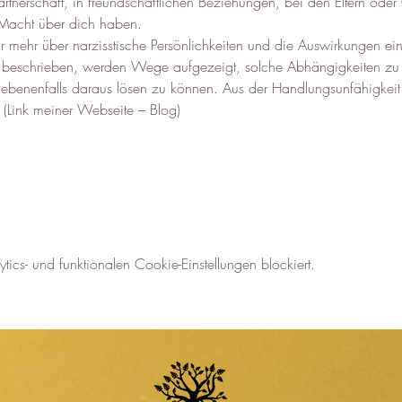
rtnerschaft, in freundschaftlichen Beziehungen, bei den Eltern oder 
 Macht über dich haben.
ir mehr über narzisstische Persönlichkeiten und die Auswirkungen e
beschrieben, werden Wege aufgezeigt, solche Abhängigkeiten zu erk
ebenenfalls daraus lösen zu können. Aus der Handlungsunfähigkeit 
. (Link meiner Webseite – Blog)
cs- und funktionalen Cookie-Einstellungen blockiert.