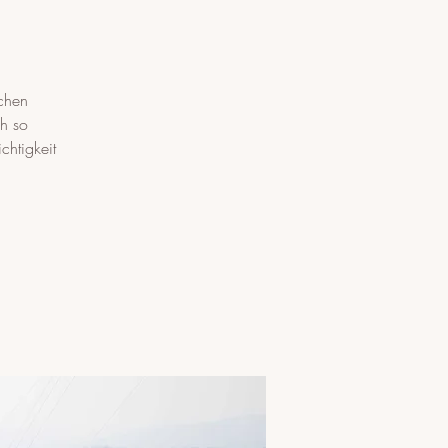
ichen
ch so
chtigkeit