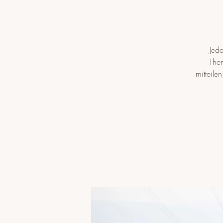
Jede
Them
mitteile