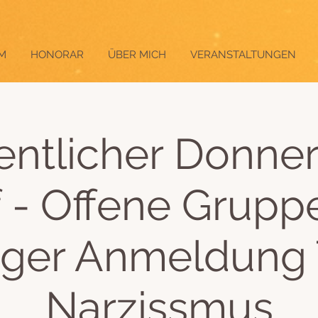
M
HONORAR
ÜBER MICH
VERANSTALTUNGEN
ntlicher Donner
f - Offene Grupp
iger Anmeldung
Narzissmus