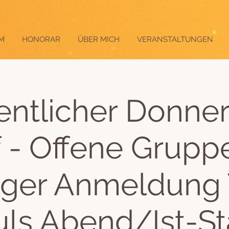
M
HONORAR
ÜBER MICH
VERANSTALTUNGEN
ntlicher Donner
f - Offene Grupp
iger Anmeldung
ls Abend/Ist-S