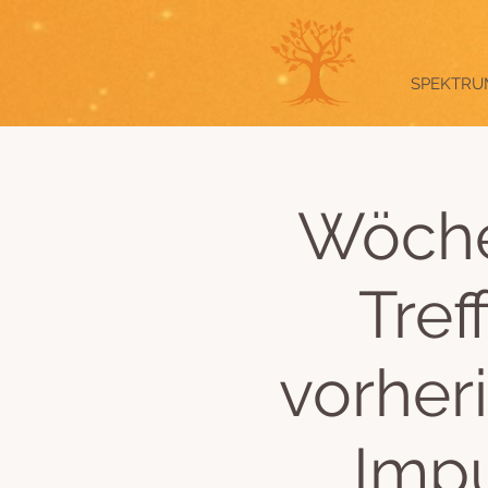
SPEKTRU
Wöche
Tref
vorher
Impu