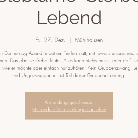
Lebend
Fr., 27. Dez.
  |  
Mühlhausen
n Donnerstag Abend findet ein Treffen statt, mit jeweils unterschiedl
en. Das oberste Gebot lautet: Alles kann nichts muss! Jeder darf si
n, wie er möchte oder einfach nur zuhören. Kein Gruppenzwang! Lei
und Ungezwungenheit ist Teil dieser Gruppenerfahrung.
Anmeldung geschlossen
Jetzt andere Veranstaltungen ansehen