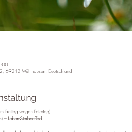
1:00
 22, 69242 Mühlhausen, Deutschland
nstaltung
 Freitag wegen Feiertag)
) – Leben-Sterben-Tod