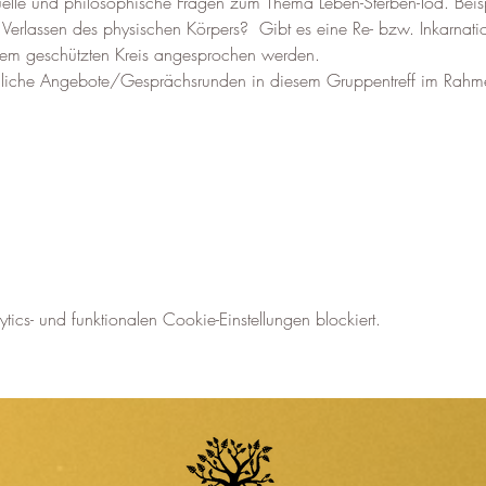
uelle und philosophische Fragen zum Thema Leben-Sterben-Tod. Beisp
erlassen des physischen Körpers?  Gibt es eine Re- bzw. Inkarnatio
esem geschützten Kreis angesprochen werden.
dliche Angebote/Gesprächsrunden in diesem Gruppentreff im Rahme
cs- und funktionalen Cookie-Einstellungen blockiert.