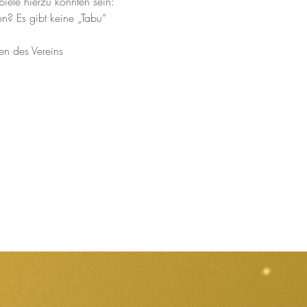
iele hierzu könnten sein: 
n? Es gibt keine „Tabu“ 
n des Vereins 