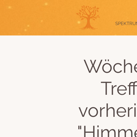
SPEKTRU
Wöche
Tref
vorher
"Himme