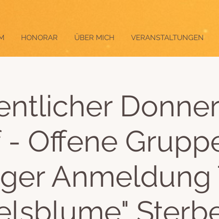
M
HONORAR
ÜBER MICH
VERANSTALTUNGEN
ntlicher Donner
f - Offene Grupp
iger Anmeldung
lsblume" Sterb