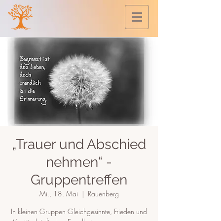
„Trauer und Abschied
nehmen“ -
Gruppentreffen
Mi., 18. Mai
  |  
Rauenberg
In kleinen Gruppen Gleichgesinnte, Frieden und