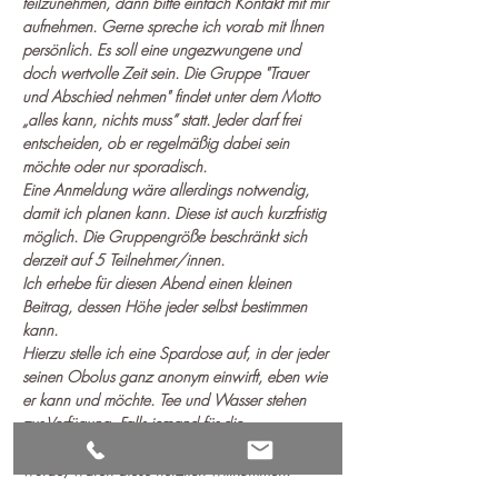
teilzunehmen, dann bitte einfach Kontakt mit mir 
aufnehmen. Gerne spreche ich vorab mit Ihnen 
persönlich. Es soll eine ungezwungene und 
doch wertvolle Zeit sein. Die Gruppe "Trauer 
und Abschied nehmen" findet unter dem Motto 
„alles kann, nichts muss“ statt. Jeder darf frei 
entscheiden, ob er regelmäßig dabei sein 
möchte oder nur sporadisch.
Eine Anmeldung wäre allerdings notwendig, 
damit ich planen kann. Diese ist auch kurzfristig 
möglich. Die Gruppengröße beschränkt sich 
derzeit auf 5 Teilnehmer/innen.
Ich erhebe für diesen Abend einen kleinen 
Beitrag, dessen Höhe jeder selbst bestimmen 
kann.
Hierzu stelle ich eine Spardose auf, in der jeder 
seinen Obolus ganz anonym einwirft, eben wie 
er kann und möchte. Tee und Wasser stehen 
zur Verfügung. Falls jemand für die 
Gemeinschaft kleine Knabbereien mitbringen 
würde, wären diese herzlich willkommen.