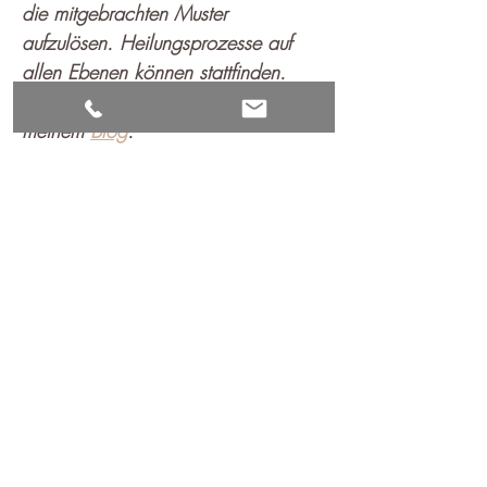
die mitgebrachten Muster 
aufzulösen. Heilungsprozesse auf 
allen Ebenen können stattfinden. 
Mehr Informationen finden Sie auf 
meinem 
Blog
.  
Mehr anzeigen
Impressum
Haftungsausschluss
Datenschutzerklärung