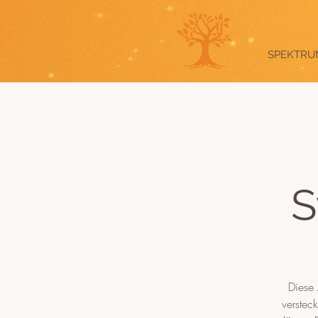
SPEKTRU
S
Diese 
verstec