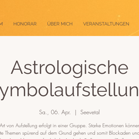
M
HONORAR
ÜBER MICH
VERANSTALTUNGEN
Astrologische
ymbolaufstellu
Sa., 06. Apr.
  |  
Seevetal
Art von Aufstellung erfolgt in einer Gruppe. Starke Emotionen könn
kte Themen spürend auf dem Grund gehen und somit Blockaden un