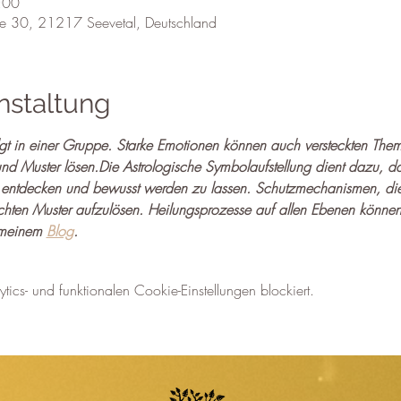
:00
ße 30, 21217 Seevetal, Deutschland
nstaltung
folgt in einer Gruppe. Starke Emotionen können auch versteckten Th
d Muster lösen.Die Astrologische Symbolaufstellung dient dazu, da
u entdecken und bewusst werden zu lassen. Schutzmechanismen, di
chten Muster aufzulösen. Heilungsprozesse auf allen Ebenen können 
 meinem 
Blog
. 
cs- und funktionalen Cookie-Einstellungen blockiert.