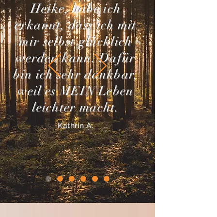
Heike, habe ich
erkannt, dass ich mit
mir selbst glücklich
werden kann. Dafür
bin ich sehr dankbar,
weil es MEIN Leben
leichter macht.
Kathrin A.