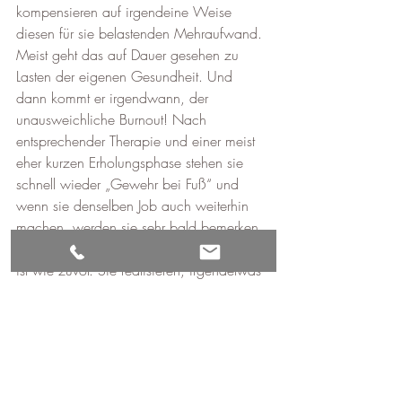
kompensieren auf irgendeine Weise 
diesen für sie belastenden Mehraufwand. 
Meist geht das auf Dauer gesehen zu 
Lasten der eigenen Gesundheit. Und 
dann kommt er irgendwann, der 
unausweichliche Burnout! Nach 
entsprechender Therapie und einer meist 
eher kurzen Erholungsphase stehen sie 
schnell wieder „Gewehr bei Fuß“ und 
wenn sie denselben Job auch weiterhin 
machen, werden sie sehr bald bemerken, 
dass er nicht mehr so zu bewerkstelligen 
ist wie zuvor. Sie realisieren, irgendetwas 
ist passiert, es hat sich etwas verändert, 
ich kann nicht mehr so sein wie früher 
und nicht mehr das vorherige Pensum 
leisten. Schon wieder regt sich das 
schlechte Gewissen und Schuldgefühle 
kommen auf. Gedanken wie, jetzt habe 