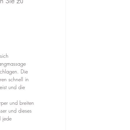
n Sie zu 
sich 
Klangmassage 
chlagen. Die 
n schnell in 
ist und die 
ser und dieses 
 jede 