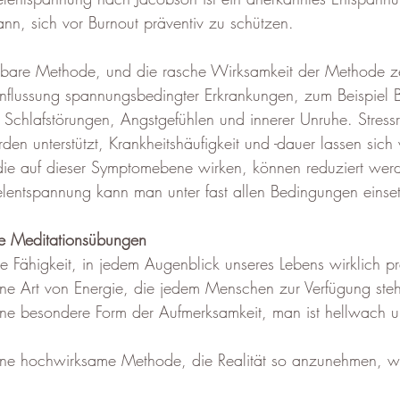
nn, sich vor Burnout präventiv zu schützen.
lernbare Methode, und die rasche Wirksamkeit der Methode ze
nflussung spannungsbedingter Erkrankungen, zum Beispiel B
Schlafstörungen, Angstgefühlen und innerer Unruhe. Stressr
en unterstützt, Krankheitshäufigkeit und -dauer lassen sich
die auf dieser Symptomebene wirken, können reduziert wer
lentspannung kann man unter fast allen Bedingungen einse
ne Meditationsübungen
ie Fähigkeit, in jedem Augenblick unseres Lebens wirklich pr
eine Art von Energie, die jedem Menschen zur Verfügung steh
eine besondere Form der Aufmerksamkeit, man ist hellwach 
eine hochwirksame Methode, die Realität so anzunehmen, wi