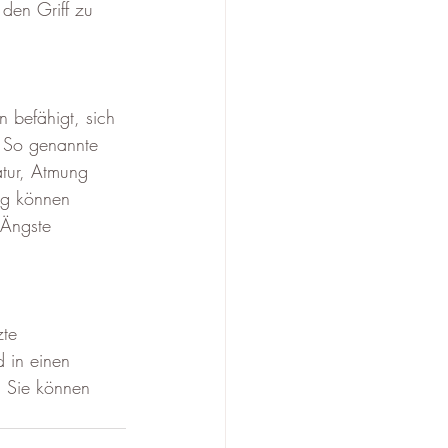
 den Griff zu 
 befähigt, sich 
r. So genannte 
tur, Atmung 
ng können 
 Ängste 
te 
d in einen 
 Sie können 