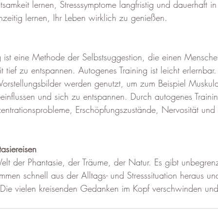
samkeit lernen, Stresssymptome langfristig und dauerhaft in
eitig lernen, Ihr Leben wirklich zu genießen.
 ist eine Methode der Selbstsuggestion, die einen Menschen
it tief zu entspannen. Autogenes Training ist leicht erlernba
orstellungsbilder werden genutzt, um zum Beispiel Muskula
eeinflussen und sich zu entspannen. Durch autogenes Traini
entrationsprobleme, Erschöpfungszustände, Nervosität und
asiereisen
elt der Phantasie, der Träume, der Natur. Es gibt unbegrenz
mmen schnell aus der Alltags- und Stresssituation heraus un
 Die vielen kreisenden Gedanken im Kopf verschwinden und