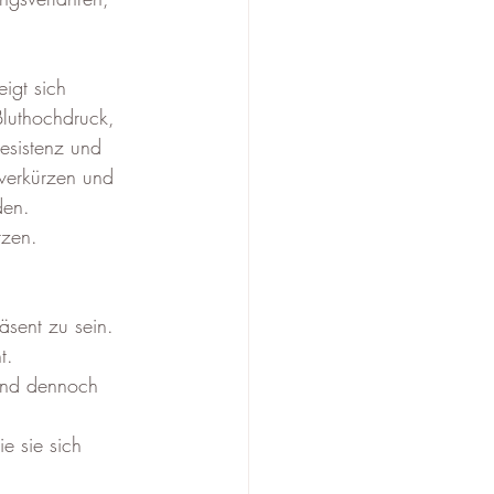
igt sich 
luthochdruck, 
esistenz und 
 verkürzen und 
den.
tzen.
äsent zu sein. 
t.
und dennoch 
e sie sich 