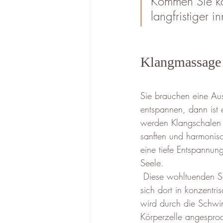
Kommen Sie kö
langfristiger i
Klangmassage
Sie brauchen eine Au
entspannen, dann ist 
werden Klangschalen 
sanften und harmonis
eine tiefe Entspannun
Seele.
 Diese wohltuenden Schwingungen der Klangschalen übertragen sich auf den Körper und breiten 
sich dort in konzentr
wird durch die Schwi
Körperzelle angespro