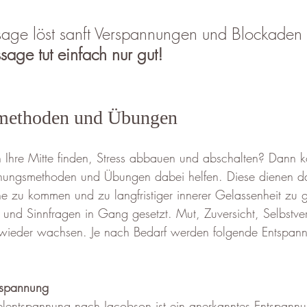
age löst sanft Verspannungen und Blockaden 
age tut einfach nur gut!
methoden und Übungen 
 Ihre Mitte finden, Stress abbauen und abschalten? Dann 
nungsmethoden und Übungen dabei helfen. Diese dienen da
e zu kommen und zu langfristiger innerer Gelassenheit zu 
nd Sinnfragen in Gang gesetzt. Mut, Zuversicht, Selbstve
 wieder wachsen. Je nach Bedarf werden folgende Entspa
tspannung
lentspannung nach Jacobson ist ein anerkanntes Entspannu