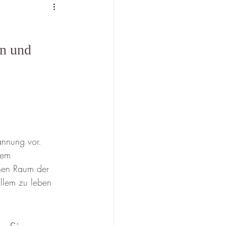
en und 
annung vor. 
lem 
inen Raum der 
llem zu leben 